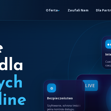
Oferta
Zaufali Nam
Dla Part
e
●
Int
dla
Czat,
rzec
ych
LIVE
⌾
line
Bezpieczeństwo
Szyfrowanie, ochrona treści i
pełna kontrola dostępu.