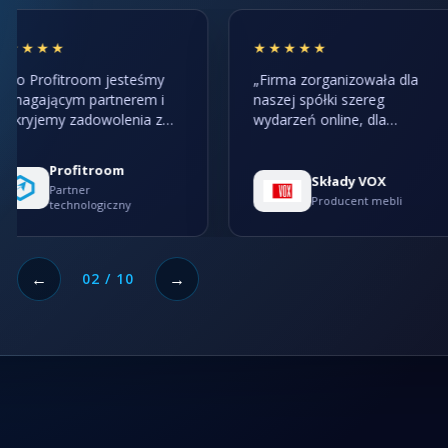
★★★★★
★★★★★
„Firma zorganizowała dla
„W imieniu Agencji
naszej spółki szereg
Artystycznej Neo-Nó
wydarzeń online, dla
pragnę wyrazić swoje
kluczowych klientów naszej
zadowolenie ze współ
firmy.”
firmą PPV Stream. ”
Aneta Kuś-Żu
Składy VOX
Neo-Nówka
Producent mebli
Agencja Artysty
←
→
02 / 10