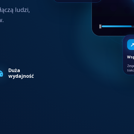
łączą ludzi,
w.
Ⅱ
Wsp
Zesp
Duża
trak
wydajność