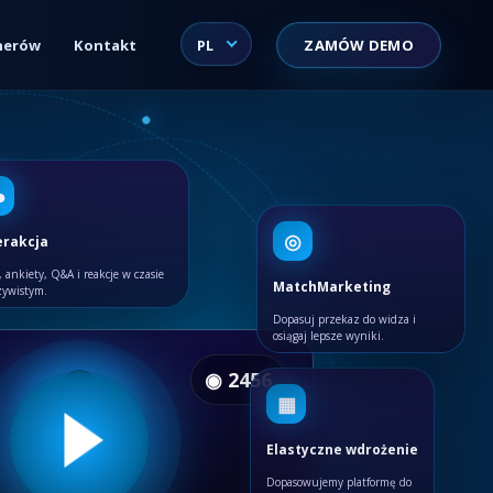
nerów
Kontakt
PL
ZAMÓW DEMO
●
◎
erakcja
 ankiety, Q&A i reakcje w czasie
MatchMarketing
zywistym.
Dopasuj przekaz do widza i
osiągaj lepsze wyniki.
◉
2462
▦
Elastyczne wdrożenie
Dopasowujemy platformę do