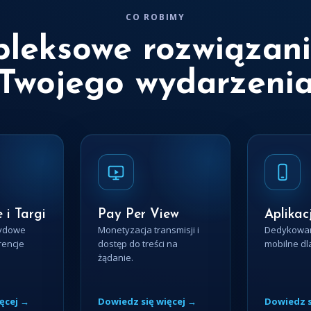
CO ROBIMY
leksowe rozwiązani
Twojego wydarzeni
 i Targi
Pay Per View
Aplikac
rydowe
Monetyzacja transmisji i
Dedykowan
rencje
dostęp do treści na
mobilne dl
żądanie.
ęcej →
Dowiedz się więcej →
Dowiedz s