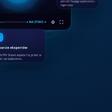
potrzeb Twojego wydarzenia i
organizacji.
◔ ⚙ ⛶
● NA ŻYWO
↗
arcie ekspertów
ół PPV Stream wspiera Cię przed, w
cie i po wydarzeniu.